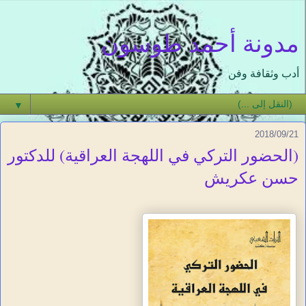
مدونة أحمد طوسون
أدب وثقافة وفن
▼
2018/09/21
(الحضور التركي في اللهجة العراقية) للدكتور
حسن عكريش