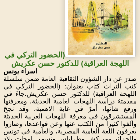
(الحضور التركي في
اللهجة العراقية) للدكتور حسن عكريش
اسراء يونس
صدرَ عن دار الشؤون الثقافية العامة ضمن سلسلة
كتب التراث كتاب بعنوان: (الحضور التركي في
اللهجة العراقية) للدكتور حسن عكريش.جاءَ في
مقدمتهُ دراسة اللهجات العامية الحديثة، ومعرفتها
ورفع شأنها، أمرٌ في غاية الاهمية، وقد نجحَ
المستشرقون في معرفة اللهجات العربية الحديثة
وآلفوا كثيراً من الكتب عنها وعن قواعدها، وصاروا
يعرفون اللغة العامية المصرية، والعامية في تونس
والجزائر ومراكش وطرابلس وتسمى لهجات بلاد