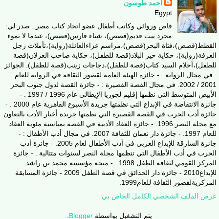
أحمد طوسون
Egypt
قاص وروائي وكاتب أطفال عضو اتحاد كتاب مصر.. صدر لي:
مجرد بيت قديم(قصص)، شتاء قارس(قصص)، عندما لا تموء
القطط(قصص)،فتاة البحر(قصص)،مراسم عزاءالعائلة(رواية)،تأملات رجل
الغرفة(رواية)، حكاية خير البلاد(قصة للطفل)، حكاية صاحب الغزلان(قصة
للطفل)،أحلام السيد كتاب(قصة للطفل)،دجاجات زينب(قصة للطفل). الجوائز
: في مجال الرواية : - جائزة الهيئة العامة لقصور الثقافة في الرواية للعام
2001 / 2002. في مجال القصة القصيرة : - جائزة القصة لدول جنوب البحر
الأبيض المتوسط التي نظمها إقليم لجوريا الإيطالي عام 1996 / 1997 . -
جائزة الانتفاضة في الإبداع التي نظمتها جريدة الأسبوع القاهرية عام 2000 . -
جائزة أدب الحرب في القصة القصيرة التي نظمتها جريدة أخبار الأدب بالتعاون
مع مجلة النصر 1996. - جائزة العقاد الأدبية في القصة بمناسبة مئوية العقاد
للعام 1997. - جائزة دار نعمان للثقافة 2007. في مجال أدب الأطفال : -
جائزة الشارقة للإبداع العربي في أدب الأطفال لعام 2005. - جائزة أدب
الحرب في أدب الأطفال التي تنظمها مجلة النصر لسنوات متتالية . - جائزة
المركز القومي لثقافة الطفل 1998 . - منحة مؤسسة محمد بن راشد
للإبداع2010 - جائزة دار الحدائق في قصة الطفل 2009 - جائزة المسابقة
المركزيةلقصور الثقافة للعام1999.
عرض الملف الشخصي الكامل الخاص بي
يتم التشغيل بواسطة
Blogger
.