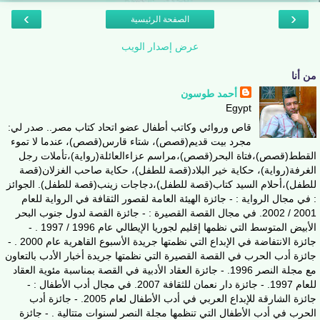
›
‹
الصفحة الرئيسية
عرض إصدار الويب
من أنا
أحمد طوسون
Egypt
قاص وروائي وكاتب أطفال عضو اتحاد كتاب مصر.. صدر لي:
مجرد بيت قديم(قصص)، شتاء قارس(قصص)، عندما لا تموء
القطط(قصص)،فتاة البحر(قصص)،مراسم عزاءالعائلة(رواية)،تأملات رجل
الغرفة(رواية)، حكاية خير البلاد(قصة للطفل)، حكاية صاحب الغزلان(قصة
للطفل)،أحلام السيد كتاب(قصة للطفل)،دجاجات زينب(قصة للطفل). الجوائز
: في مجال الرواية : - جائزة الهيئة العامة لقصور الثقافة في الرواية للعام
2001 / 2002. في مجال القصة القصيرة : - جائزة القصة لدول جنوب البحر
الأبيض المتوسط التي نظمها إقليم لجوريا الإيطالي عام 1996 / 1997 . -
جائزة الانتفاضة في الإبداع التي نظمتها جريدة الأسبوع القاهرية عام 2000 . -
جائزة أدب الحرب في القصة القصيرة التي نظمتها جريدة أخبار الأدب بالتعاون
مع مجلة النصر 1996. - جائزة العقاد الأدبية في القصة بمناسبة مئوية العقاد
للعام 1997. - جائزة دار نعمان للثقافة 2007. في مجال أدب الأطفال : -
جائزة الشارقة للإبداع العربي في أدب الأطفال لعام 2005. - جائزة أدب
الحرب في أدب الأطفال التي تنظمها مجلة النصر لسنوات متتالية . - جائزة