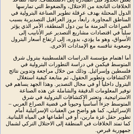
الخلافات الناتجة من الاحتلال، والضغوط التي تمارسها
الدول المحتلة بهدف عرقلة تطوير الصناعة البترولية في
المناطق المجاورة. رابعاً، بروز العراقيل التصديرية بسبب
الصراعات المزمنة ما بين دول المنطقة، الأمر الذي يؤثر
سلباً في اقتصادات مشاريع التصدير عبر الأنابيب إلى
الأسواق، وهو ما يؤدي، بدوره، إلى ارتفاع أسعار البترول
وصعوبة تنافسه مع الإمدادات الأخرى.
أما اهتمام مؤسسة الدراسات الفلسطينية ببترول شرق
المتوسط فيكمن في دراسة التطورات البترولية في
فلسطين وإسرائيل. وذلك من خلال مراجعة وتدوين نتائج
الاكتشافات وتطوير الحقول، ثم متابعة كيفية استغلال
البترول داخلياً أو في مجال التصدير. وهذا الجهد يساهم في
توفير المعلومات الدقيقة والشاملة عن هذه الصناعة
الاستراتيجية. وتعتبر الاكتشافات البترولية في شرق
المتوسط جزءاً أساسياً وحيوياً في قضية الصراع العربي –
الإسرائيلي، كما هو واضح من العقبات الإسرائيلية أمام
تطوير حقل غزة مارين، أو في أطماعها في المياه اللبنانية.
كما تمتد الخلافات في المنطقة إلى الاحتلال التركي لشمال
جمهورية قبرص.