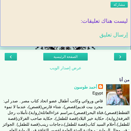
مشاركة
ليست هناك تعليقات:
إرسال تعليق
›
‹
الصفحة الرئيسية
عرض إصدار الويب
من أنا
أحمد طوسون
Egypt
قاص وروائي وكاتب أطفال عضو اتحاد كتاب مصر.. صدر لي:
مجرد بيت قديم(قصص)، شتاء قارس(قصص)، عندما لا تموء
القطط(قصص)،فتاة البحر(قصص)،مراسم عزاءالعائلة(رواية)،تأملات رجل
الغرفة(رواية)، حكاية خير البلاد(قصة للطفل)، حكاية صاحب الغزلان(قصة
للطفل)،أحلام السيد كتاب(قصة للطفل)،دجاجات زينب(قصة للطفل). الجوائز
: في مجال الرواية : - جائزة الهيئة العامة لقصور الثقافة في الرواية للعام