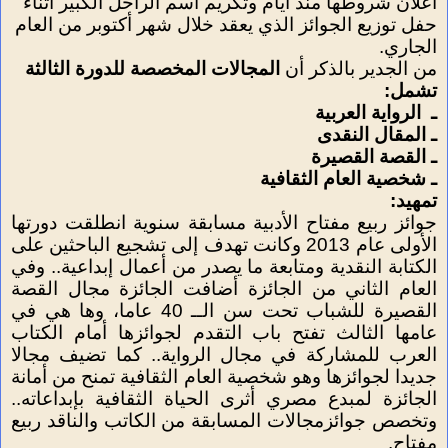
اعلان شروطها منذ أيام وتكريم اسم الراحل الكبير أثناء
حفل توزيع الجوائز الذي يعقد خلال شهر أكتوبر من العام
الجاري.
من الجدير بالذكر أن
المجالات المخصصة للدورة الثالثة
تشمل:
ـ
الرواية العربية
ـ المقال النقدى
ـ القصة القصيرة
ـ شخصية العام الثقافية
تمهيد:
جوائز ربيع مفتاح الأدبية مسابقة سنوية انطلقت دورتها
الأولى عام 2013 وكانت تهدف إلى تشجيع الباحثين على
الكتابة النقدية ومتابعة ما يصدر من أعمال إبداعية.. وفي
العام الثاني من الجائزة أضافت الجائزة مجال القصة
القصيرة للشباب تحت سن الــ 40 عاما، وها هي في
عامها الثالث تفتح باب التقدم لجوائزها أمام الكتاب
العرب للمشاركة في مجال الرواية.. كما تضيف مجالا
جديدا لجوائزها وهو شخصية العام الثقافية تمنح من أمانة
الجائزة لمبدع مصري أثرى الحياة الثقافية بإبداعاته..
وتخصص جوائزمجالات المسابقة من الكاتب والناقد ربيع
مفتاح.