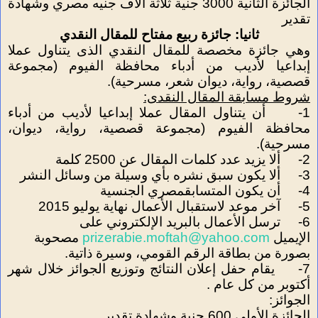
الجائزة الثانية 3000 جنية ثلاثة آلاف جنيه مصري وشهادة
تقدير
ثانيا: جائزة ربيع مفتاح للمقال النقدي
وهي جائزة مخصصة للمقال النقدي الذى يتناول عملا
إبداعيا لأديب من أدباء محافظة الفيوم (مجموعة
قصصية، رواية، ديوان شعر، مسرحية).
شروط مسابقة المقال النقدى:
1- أن يتناول المقال عملا إبداعيا لأديب من أدباء
محافظة الفيوم (مجموعة قصصية، رواية، ديوان،
مسرحية).
2- ألا يزيد عدد كلمات المقال عن 2500 كلمة
3- ألا يكون سبق نشره بأي وسيلة من وسائل النشر
4- أن يكون المتسابقمصري الجنسية
5- آخر موعد لاستقبال الأعمال نهاية يوليو 2015
6- ترسل الأعمال بالبريد الإلكتروني على
الإيميل
prizerabie.moftah@yahoo.com
مصحوبة
بصورة من بطاقة الرقم القومي، وسيرة ذاتية.
7- يقام حفل إعلان النتائج وتوزيع الجوائز خلال شهر
أكتوبر من كل عام .
الجوائز:
الجائزة الأولى 600 جنية وشهادة تقدير