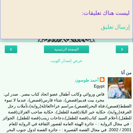
ليست هناك تعليقات:
إرسال تعليق
›
‹
الصفحة الرئيسية
عرض إصدار الويب
من أنا
أحمد طوسون
Egypt
قاص وروائي وكاتب أطفال عضو اتحاد كتاب مصر.. صدر لي:
مجرد بيت قديم(قصص)، شتاء قارس(قصص)، عندما لا تموء
القطط(قصص)،فتاة البحر(قصص)،مراسم عزاءالعائلة(رواية)،تأملات رجل
الغرفة(رواية)، حكاية خير البلاد(قصة للطفل)، حكاية صاحب الغزلان(قصة
للطفل)،أحلام السيد كتاب(قصة للطفل)،دجاجات زينب(قصة للطفل). الجوائز
: في مجال الرواية : - جائزة الهيئة العامة لقصور الثقافة في الرواية للعام
2001 / 2002. في مجال القصة القصيرة : - جائزة القصة لدول جنوب البحر